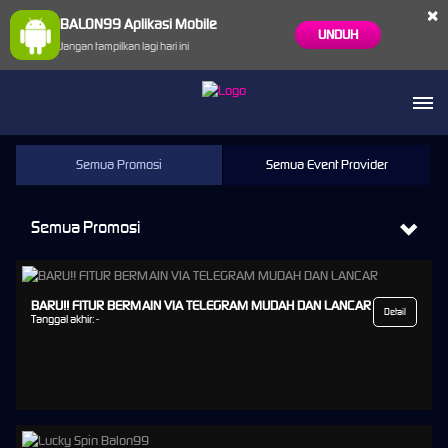
×
BALON99 Aplikasi Mobile
UNDUH
Jangan tampilkan lagi hari ini
Semua Promosi
Semua Event Provider
Semua Promosi
BARU!! FITUR BERMAIN VIA TELEGRAM MUDAH DAN LANCAR
Detail
Tanggal akhir:
-