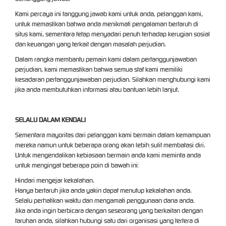
Kami percaya ini tanggung jawab kami untuk anda, pelanggan kami,
untuk memastikan bahwa anda menikmati pengalaman bertaruh di
situs kami, sementara tetap menyadari penuh terhadap kerugian sosial
dan keuangan yang terkait dengan masalah perjudian.
Dalam rangka membantu pemain kami dalam pertanggunjawaban
perjudian, kami memastikan bahwa semua staf kami memiliki
kesadaran pertanggunjawaban perjudian. Silahkan menghubungi kami
jika anda membutuhkan informasi atau bantuan lebih lanjut.
SELALU DALAM KENDALI
Sementara mayoritas dari pelanggan kami bermain dalam kemampuan
mereka namun untuk beberapa orang akan lebih sulit membatasi diri.
Untuk mengendalikan kebiasaan bermain anda kami meminta anda
untuk mengingat beberapa poin di bawah ini:
Hindari mengejar kekalahan.
Hanya bertaruh jika anda yakin dapat menutup kekalahan anda.
Selalu perhatikan waktu dan mengamati penggunaan dana anda.
Jika anda ingin berbicara dengan seseorang yang berkaitan dengan
taruhan anda, silahkan hubungi satu dari organisasi yang tertera di