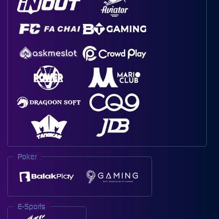
Poker
E-Sports